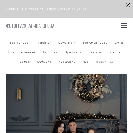
Заявка на фотосет по номеру 8(960)447-08-43
Фотограф Алина Юрова
Все галереи
Fashion
Love Story
Беременность
Дети
Новорожденные
Портрет
Предметы
Реклама
Свадьба
Семья
События
крещение
мои
новый год