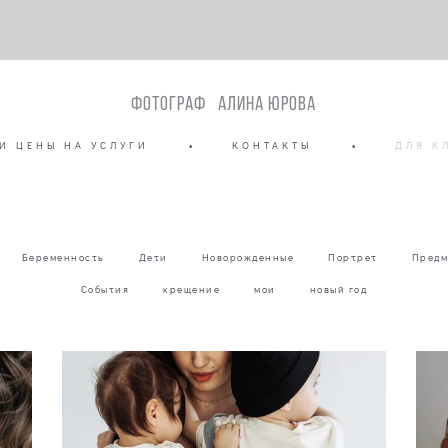
Фотограф Алина Юрова
И ЦЕНЫ НА УСЛУГИ
•
КОНТАКТЫ
•
ДЛЯ К
Беременность
Дети
Новорожденные
Портрет
Предм
События
крещение
мои
новый год