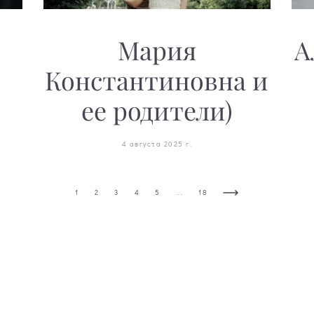
Мария
А
Константиновна и
ее родители)
4 августа 2025 г.
...
1
2
3
4
5
18