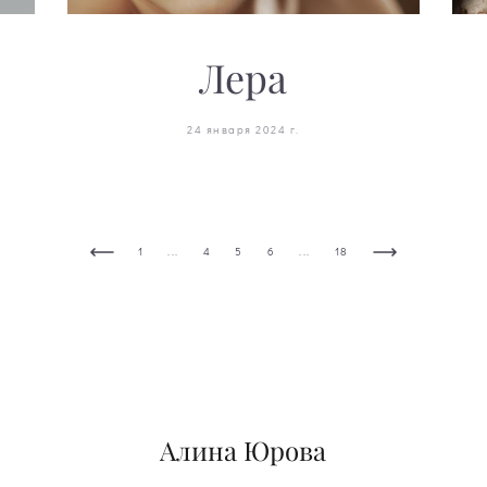
Лера
24 января 2024 г.
...
...
1
4
5
6
18
Алина Юрова