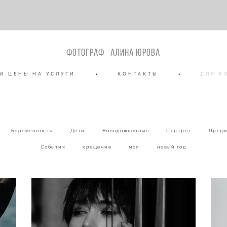
Фотограф Алина Юрова
И ЦЕНЫ НА УСЛУГИ
•
КОНТАКТЫ
•
ДЛЯ К
Беременность
Дети
Новорожденные
Портрет
Предм
События
крещение
мои
новый год