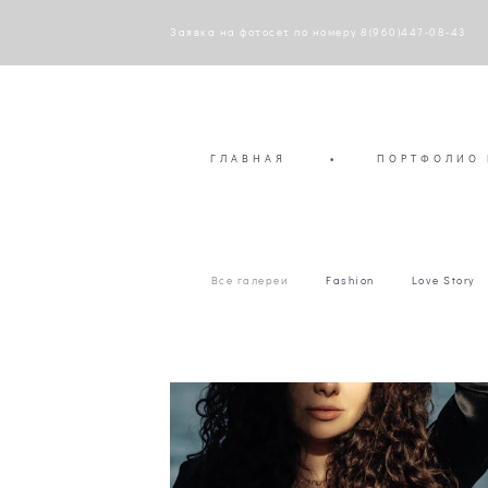
Заявка на фотосет по номеру 8(960)447-08-43
ГЛАВНАЯ
•
ПОРТФОЛИО 
Все галереи
Fashion
Love Story